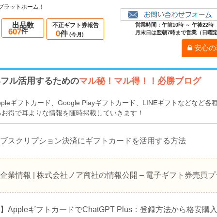
プラットホーム！
出品数
不正ギフト券報告
営業時間：午前10時 ～ 午後22時
607
件
0
件
月末日は翌朝7時まで営業（日曜
(今月)
安心の
%フル活用するための
マル秘！マル得！！必勝ブログ
・Appleギフトカード、Google Playギフトカード、LINEギフトなど
るお得で耳よりな情報を随時掲載していきます！
】サブスクリプション決済にギフトカードを活用する方法
企業情報 | 株式会社ノア商社の情報公開 – 電子ギフト券売買
新】AppleギフトカードでChatGPT Plus：登録方法から格安