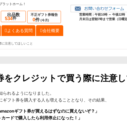
プラットホーム！
出品数
不正ギフト券報告
営業時間：午前10時 ～ 午後22時
534
件
0
件
月末日は翌朝7時まで営業（日曜
(今月)
よくある質問
会社概要
う際に注意してほしいこと
フト券をクレジットで買う際に注意
知られるようになりました。
にギフト券を購入する人も増えることとなり、その結果、
mazonギフト券が買えるはずなのに買えないぞ？」
ットカードで購入したら利用停止になった！」