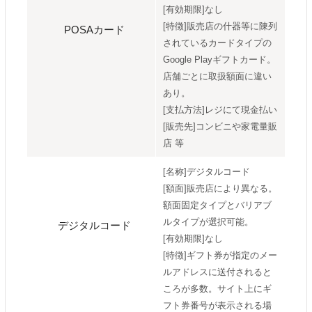
[有効期限]なし
[特徴]販売店の什器等に陳列
POSAカード
されているカードタイプの
Google Playギフトカード。
店舗ごとに取扱額面に違い
あり。
[支払方法]レジにて現金払い
[販売先]コンビニや家電量販
店 等
[名称]デジタルコード
[額面]販売店により異なる。
額面固定タイプとバリアブ
ルタイプが選択可能。
デジタルコード
[有効期限]なし
[特徴]ギフト券が指定のメー
ルアドレスに送付されると
ころが多数。サイト上にギ
フト券番号が表示される場