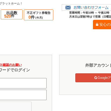
プラットホーム！
出品数
不正ギフト券報告
営業時間：午前10時 ～ 午後22時
520
件
0
件
月末日は翌朝7時まで営業（日曜
(今月)
安心の
ス確認のお願い
外部アカウン
ワードでログイン
Googl